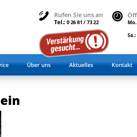
Rufen Sie uns an
Öf
Tel.:
0 26 81 / 73 22
Mo. 
Sa.:
vice
Über uns
Aktuelles
Kontakt
ein